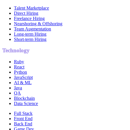
Talent Marketplace
Direct Hiring
Freelance Hiring
Nearshoring & Offshoring
Team Augmentation
Long-term Hiring
Short-term Hiring
Technology
Ruby
React
Python
JavaScript
AI & ML
Java
QA
Blockchain
Data Science
Full Stack
Front End
Back End
Game Dev