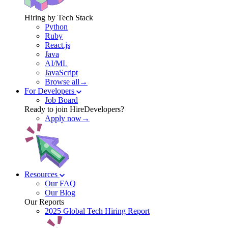
Hiring by Tech Stack
Python
Ruby
React.js
Java
AI/ML
JavaScript
Browse all→
For Developers
Job Board
Ready to join HireDevelopers?
Apply now→
Resources
Our FAQ
Our Blog
Our Reports
2025 Global Tech Hiring Report