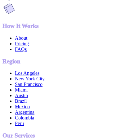
How It Works
About
Pricing
FAQs
Region
Los Angeles
New York City
San Francisco
Miami
Austin
Brazil
Mexico
Argentina
Colombia
Peru
Our Services