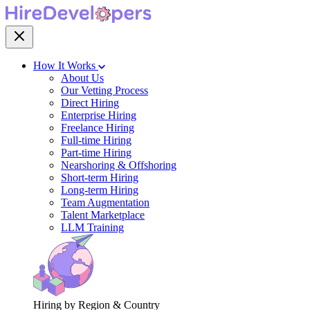
How It Works
About Us
Our Vetting Process
Direct Hiring
Enterprise Hiring
Freelance Hiring
Full-time Hiring
Part-time Hiring
Nearshoring & Offshoring
Short-term Hiring
Long-term Hiring
Team Augmentation
Talent Marketplace
LLM Training
Hiring by Region & Country