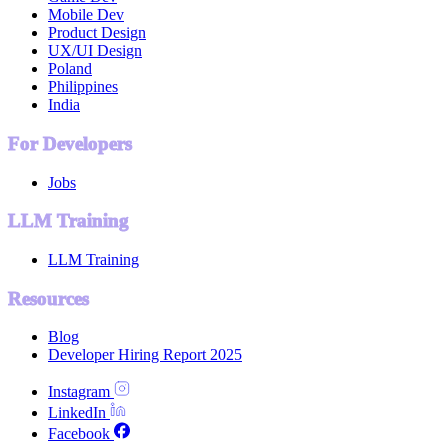
Mobile Dev
Product Design
UX/UI Design
Poland
Philippines
India
For Developers
Jobs
LLM Training
LLM Training
Resources
Blog
Developer Hiring Report 2025
Instagram
LinkedIn
Facebook