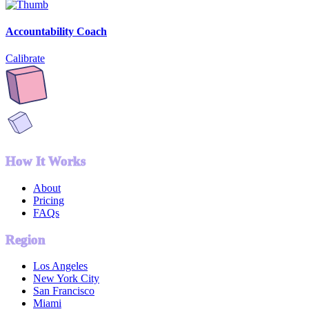
Accountability Coach
Calibrate
How It Works
About
Pricing
FAQs
Region
Los Angeles
New York City
San Francisco
Miami