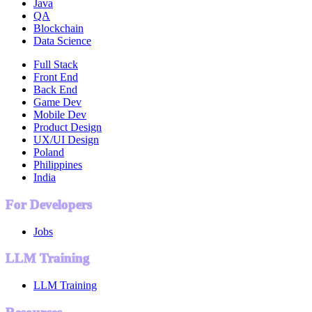
Java
QA
Blockchain
Data Science
Full Stack
Front End
Back End
Game Dev
Mobile Dev
Product Design
UX/UI Design
Poland
Philippines
India
For Developers
Jobs
LLM Training
LLM Training