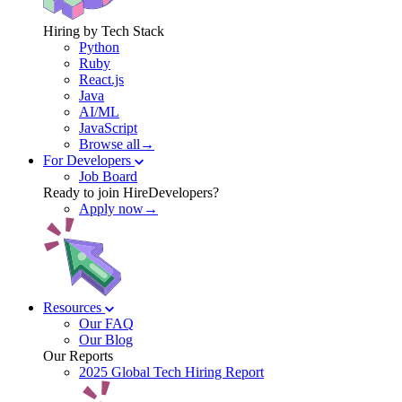
Hiring by Tech Stack
Python
Ruby
React.js
Java
AI/ML
JavaScript
Browse all→
For Developers
Job Board
Ready to join HireDevelopers?
Apply now→
Resources
Our FAQ
Our Blog
Our Reports
2025 Global Tech Hiring Report