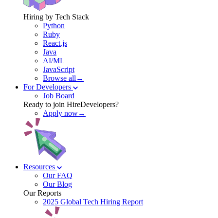
Hiring by Tech Stack
Python
Ruby
React.js
Java
AI/ML
JavaScript
Browse all→
For Developers
Job Board
Ready to join HireDevelopers?
Apply now→
Resources
Our FAQ
Our Blog
Our Reports
2025 Global Tech Hiring Report