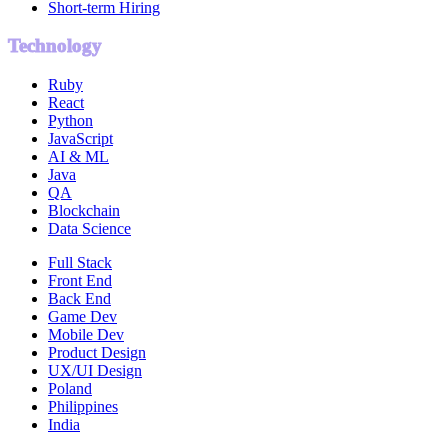
Short-term Hiring
Technology
Ruby
React
Python
JavaScript
AI & ML
Java
QA
Blockchain
Data Science
Full Stack
Front End
Back End
Game Dev
Mobile Dev
Product Design
UX/UI Design
Poland
Philippines
India