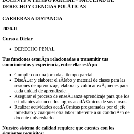
DOCENTE A TIEMPO PARCIAL – FACULTAD DE
DERECHO Y CIENCIAS POLÃTICAS
CARRERAS A DISTANCIA
2026-II
Curso a Dictar
DERECHO PENAL
Tus funciones estarÃ¡n relacionadas a transmitir tus
conocimientos y experiencia, entre ellas estÃ¡n:
Cumplir con una jornada a tiempo parcial.
DiseÃ±ar y elaborar el sÃ­labo y material de clases para las
sesiones de aprendizaje, elaborar y calificar exÃ¡menes para
cada unidad de aprendizaje.
Asegurar el proceso de enseÃ±anza-aprendizaje para que los
estudiantes alcancen los logros acadÃ©micos de sus cursos.
Realizar actividades acadÃ©micas programadas por el jefe
inmediato y cualquier otra labor inherente a su condiciÃ³n de
docente universitario.
Nuestro sistema de calidad requiere que cuentes con los
siguientes requisitos: