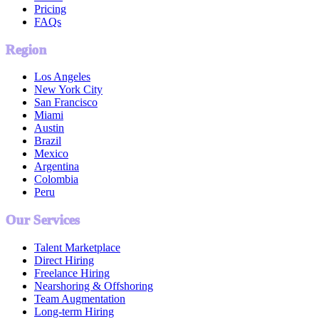
Pricing
FAQs
Region
Los Angeles
New York City
San Francisco
Miami
Austin
Brazil
Mexico
Argentina
Colombia
Peru
Our Services
Talent Marketplace
Direct Hiring
Freelance Hiring
Nearshoring & Offshoring
Team Augmentation
Long-term Hiring