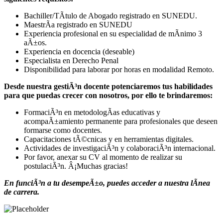
Bachiller/TÃ­tulo de Abogado registrado en SUNEDU.
MaestrÃ­a registrado en SUNEDU
Experiencia profesional en su especialidad de mÃ­nimo 3
aÃ±os.
Experiencia en docencia (deseable)
Especialista en Derecho Penal
Disponibilidad para laborar por horas en modalidad Remoto.
Desde nuestra gestiÃ³n docente potenciaremos tus habilidades
para que puedas crecer con nosotros, por ello te brindaremos:
FormaciÃ³n en metodologÃ­as educativas y
acompaÃ±amiento permanente para profesionales que deseen
formarse como docentes.
Capacitaciones tÃ©cnicas y en herramientas digitales.
Actividades de investigaciÃ³n y colaboraciÃ³n internacional.
Por favor, anexar su CV al momento de realizar su
postulaciÃ³n. Â¡Muchas gracias!
En funciÃ³n a tu desempeÃ±o, puedes acceder a nuestra lÃ­nea
de carrera.