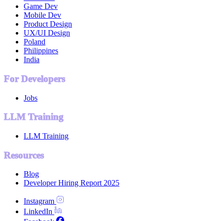
Game Dev
Mobile Dev
Product Design
UX/UI Design
Poland
Philippines
India
For Developers
Jobs
LLM Training
LLM Training
Resources
Blog
Developer Hiring Report 2025
Instagram
LinkedIn