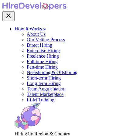
How It Works
About Us
Our Vetting Process
Direct Hiring
Enterprise Hiring
Freelance Hiring
Full-time Hiring
Part-time Hiring
Nearshoring & Offshoring
Short-term Hiring
Long-term Hiring
Team Augmentation
Talent Marketplace
LLM Training
Hiring by Region & Country