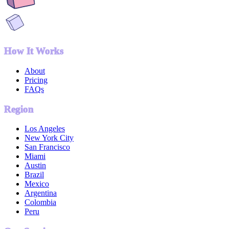
How It Works
About
Pricing
FAQs
Region
Los Angeles
New York City
San Francisco
Miami
Austin
Brazil
Mexico
Argentina
Colombia
Peru