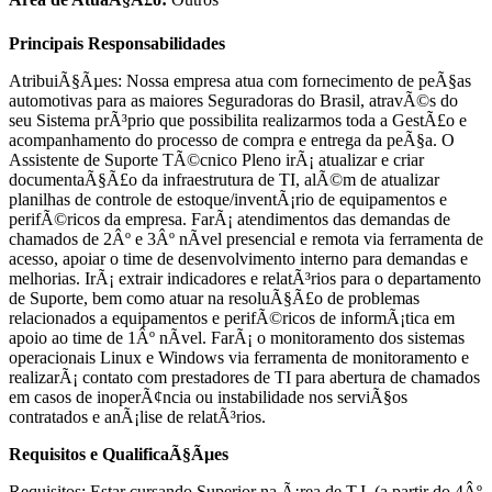
Principais Responsabilidades
AtribuiÃ§Ãµes: Nossa empresa atua com fornecimento de peÃ§as
automotivas para as maiores Seguradoras do Brasil, atravÃ©s do
seu Sistema prÃ³prio que possibilita realizarmos toda a GestÃ£o e
acompanhamento do processo de compra e entrega da peÃ§a. O
Assistente de Suporte TÃ©cnico Pleno irÃ¡ atualizar e criar
documentaÃ§Ã£o da infraestrutura de TI, alÃ©m de atualizar
planilhas de controle de estoque/inventÃ¡rio de equipamentos e
perifÃ©ricos da empresa. FarÃ¡ atendimentos das demandas de
chamados de 2Âº e 3Âº nÃ­vel presencial e remota via ferramenta de
acesso, apoiar o time de desenvolvimento interno para demandas e
melhorias. IrÃ¡ extrair indicadores e relatÃ³rios para o departamento
de Suporte, bem como atuar na resoluÃ§Ã£o de problemas
relacionados a equipamentos e perifÃ©ricos de informÃ¡tica em
apoio ao time de 1Âº nÃ­vel. FarÃ¡ o monitoramento dos sistemas
operacionais Linux e Windows via ferramenta de monitoramento e
realizarÃ¡ contato com prestadores de TI para abertura de chamados
em casos de inoperÃ¢ncia ou instabilidade nos serviÃ§os
contratados e anÃ¡lise de relatÃ³rios.
Requisitos e QualificaÃ§Ãµes
Requisitos: Estar cursando Superior na Ã¡rea de T.I. (a partir do 4Âº