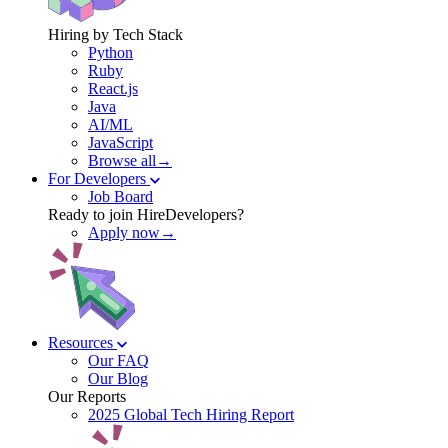
Hiring by Tech Stack
Python
Ruby
React.js
Java
AI/ML
JavaScript
Browse all→
For Developers
Job Board
Ready to join HireDevelopers?
Apply now→
Resources
Our FAQ
Our Blog
Our Reports
2025 Global Tech Hiring Report