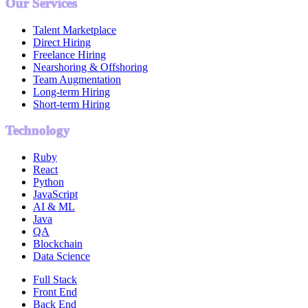
Our Services
Talent Marketplace
Direct Hiring
Freelance Hiring
Nearshoring & Offshoring
Team Augmentation
Long-term Hiring
Short-term Hiring
Technology
Ruby
React
Python
JavaScript
AI & ML
Java
QA
Blockchain
Data Science
Full Stack
Front End
Back End