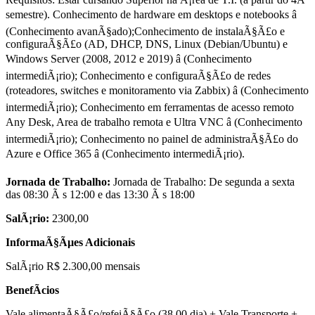
semestre). Conhecimento de hardware em desktops e notebooks â
(Conhecimento avanÃ§ado);Conhecimento de instalaÃ§Ã£o e
configuraÃ§Ã£o (AD, DHCP, DNS, Linux (Debian/Ubuntu) e
Windows Server (2008, 2012 e 2019) â (Conhecimento
intermediÃ¡rio); Conhecimento e configuraÃ§Ã£o de redes
(roteadores, switches e monitoramento via Zabbix) â (Conhecimento
intermediÃ¡rio); Conhecimento em ferramentas de acesso remoto
Any Desk, Area de trabalho remota e Ultra VNC â (Conhecimento
intermediÃ¡rio); Conhecimento no painel de administraÃ§Ã£o do
Azure e Office 365 â (Conhecimento intermediÃ¡rio).
Jornada de Trabalho:
Jornada de Trabalho: De segunda a sexta
das 08:30 Ã s 12:00 e das 13:30 Ã s 18:00
SalÃ¡rio:
2300,00
InformaÃ§Ãµes Adicionais
SalÃ¡rio R$ 2.300,00 mensais
BenefÃ­cios
Vale alimentaÃ§Ã£o/refeiÃ§Ã£o (38,00 dia) + Vale Transporte +