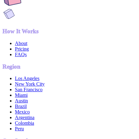
How It Works
About
Pricing
FAQs
Region
Los Angeles
New York City
San Francisco
Miami
Austin
Brazil
Mexico
Argentina
Colombia
Peru