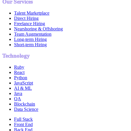
Our Services
Talent Marketplace
Direct Hiring
Freelance Hiring
Nearshoring & Offshoring
Team Augmentation
Long-term Hiring
Short-term Hiring
Technology
Ruby
React
Python
JavaScript
AI & ML
Java
QA
Blockchain
Data Science
Full Stack
Front End
Back End