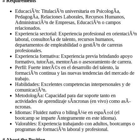
# Requirements
EducaciÃ³n: TitulaciÃ³n universitaria en PsicologÃ­a,
PedagogÃ­a, Relaciones Laborales, Recursos Humanos,
AdministraciÃ³n de Empresas, EducaciÃ³n o campos
relacionados.
Experiencia sectorial: Experiencia profesional en orientaciÃ³n
laboral, consultorÃ­a de talento, recursos humanos,
departamentos de empleabilidad o gestiÃ³n de carreras
profesionales.
Experiencia formativa: Experiencia previa brindando apoyo
formativo, tutorÃ­as, mentorÃ­as o asesoramiento de carrera.
Perfil: Fuerte interÃ©s en el desarrollo del talento, la
formaciÃ³n continua y las nuevas tendencias del mercado de
trabajo.
Habilidades: Excelentes competencias interpersonales y de
comunicaciÃ³n.
MetodologÃ­a: Capacidad para dar soporte tanto en
actividades de aprendizaje sÃ­ncronas (en vivo) como asÃ­
ncronas.
Idiomas: Fluidez nativa o bilingÃ¼e en espaÃ±ol (el
bootcamp se imparte Ã­ntegramente en este idioma).
Valorables: Experiencia trabajando con adultos, bootcamps o
programas de formaciÃ³n laboral y profesional.
# About the Position