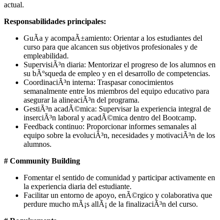
actual.
Responsabilidades principales:
GuÃ­a y acompaÃ±amiento: Orientar a los estudiantes del
curso para que alcancen sus objetivos profesionales y de
empleabilidad.
SupervisiÃ³n diaria: Mentorizar el progreso de los alumnos en
su bÃºsqueda de empleo y en el desarrollo de competencias.
CoordinaciÃ³n interna: Traspasar conocimientos
semanalmente entre los miembros del equipo educativo para
asegurar la alineaciÃ³n del programa.
GestiÃ³n acadÃ©mica: Supervisar la experiencia integral de
inserciÃ³n laboral y acadÃ©mica dentro del Bootcamp.
Feedback continuo: Proporcionar informes semanales al
equipo sobre la evoluciÃ³n, necesidades y motivaciÃ³n de los
alumnos.
# Community Building
Fomentar el sentido de comunidad y participar activamente en
la experiencia diaria del estudiante.
Facilitar un entorno de apoyo, enÃ©rgico y colaborativa que
perdure mucho mÃ¡s allÃ¡ de la finalizaciÃ³n del curso.