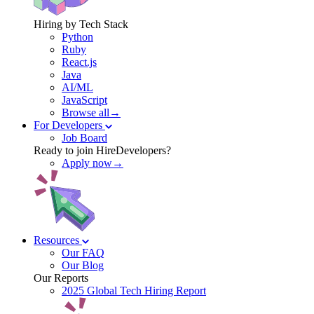
Hiring by Tech Stack
Python
Ruby
React.js
Java
AI/ML
JavaScript
Browse all→
For Developers
Job Board
Ready to join HireDevelopers?
Apply now→
Resources
Our FAQ
Our Blog
Our Reports
2025 Global Tech Hiring Report