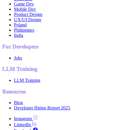
Game Dev
Mobile Dev
Product Design
UX/UI Design
Poland
Philippines
India
For Developers
Jobs
LLM Training
LLM Training
Resources
Blog
Developer Hiring Report 2025
Instagram
LinkedIn