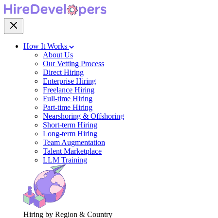
How It Works
About Us
Our Vetting Process
Direct Hiring
Enterprise Hiring
Freelance Hiring
Full-time Hiring
Part-time Hiring
Nearshoring & Offshoring
Short-term Hiring
Long-term Hiring
Team Augmentation
Talent Marketplace
LLM Training
Hiring by Region & Country