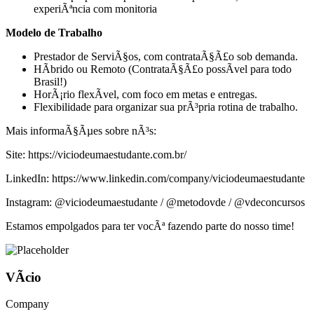
experiÃªncia com monitoria
Modelo de Trabalho
Prestador de ServiÃ§os, com contrataÃ§Ã£o sob demanda.
HÃ­brido ou Remoto (ContrataÃ§Ã£o possÃ­vel para todo
Brasil!)
HorÃ¡rio flexÃ­vel, com foco em metas e entregas.
Flexibilidade para organizar sua prÃ³pria rotina de trabalho.
Mais informaÃ§Ãµes sobre nÃ³s:
Site: https://viciodeumaestudante.com.br/
LinkedIn: https://www.linkedin.com/company/viciodeumaestudante
Instagram: @viciodeumaestudante / @metodovde / @vdeconcursos
Estamos empolgados para ter vocÃª fazendo parte do nosso time!
VÃ­cio
Company