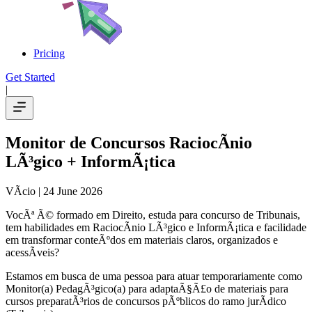
Pricing
Get Started
|
Monitor de Concursos RaciocÃ­nio
LÃ³gico + InformÃ¡tica
VÃ­cio
| 24 June 2026
VocÃª Ã© formado em Direito, estuda para concurso de Tribunais,
tem habilidades em RaciocÃ­nio LÃ³gico e InformÃ¡tica e facilidade
em transformar conteÃºdos em materiais claros, organizados e
acessÃ­veis?
Estamos em busca de uma pessoa para atuar temporariamente como
Monitor(a) PedagÃ³gico(a) para adaptaÃ§Ã£o de materiais para
cursos preparatÃ³rios de concursos pÃºblicos do ramo jurÃ­dico