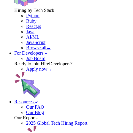
Hiring by Tech Stack
Python
Ruby
React.js
Java
AI/ML
JavaScript
Browse all→
For Developers
Job Board
Ready to join HireDevelopers?
Apply now→
Resources
Our FAQ
Our Blog
Our Reports
2025 Global Tech Hiring Report