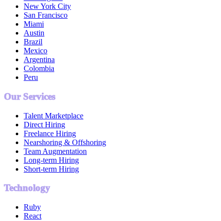
New York City
San Francisco
Miami
Austin
Brazil
Mexico
Argentina
Colombia
Peru
Our Services
Talent Marketplace
Direct Hiring
Freelance Hiring
Nearshoring & Offshoring
Team Augmentation
Long-term Hiring
Short-term Hiring
Technology
Ruby
React