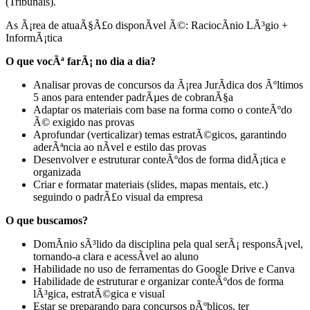
(Tribunais).
As Ã¡rea de atuaÃ§Ã£o disponÃ­vel Ã©: RaciocÃ­nio LÃ³gio +
InformÃ¡tica
O que vocÃª farÃ¡ no dia a dia?
Analisar provas de concursos da Ã¡rea JurÃ­dica dos Ãºltimos
5 anos para entender padrÃµes de cobranÃ§a
Adaptar os materiais com base na forma como o conteÃºdo
Ã© exigido nas provas
Aprofundar (verticalizar) temas estratÃ©gicos, garantindo
aderÃªncia ao nÃ­vel e estilo das provas
Desenvolver e estruturar conteÃºdos de forma didÃ¡tica e
organizada
Criar e formatar materiais (slides, mapas mentais, etc.)
seguindo o padrÃ£o visual da empresa
O que buscamos?
DomÃ­nio sÃ³lido da disciplina pela qual serÃ¡ responsÃ¡vel,
tornando-a clara e acessÃ­vel ao aluno
Habilidade no uso de ferramentas do Google Drive e Canva
Habilidade de estruturar e organizar conteÃºdos de forma
lÃ³gica, estratÃ©gica e visual
Estar se preparando para concursos pÃºblicos, ter