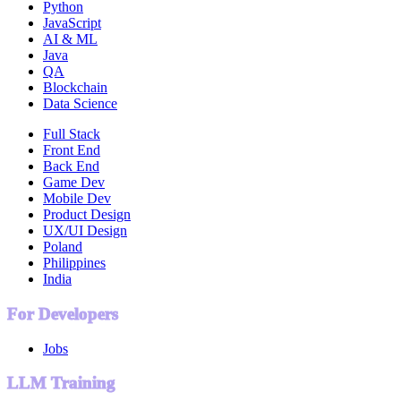
Python
JavaScript
AI & ML
Java
QA
Blockchain
Data Science
Full Stack
Front End
Back End
Game Dev
Mobile Dev
Product Design
UX/UI Design
Poland
Philippines
India
For Developers
Jobs
LLM Training