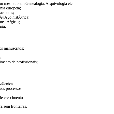
 mestrado em Genealogia, Arquivologia etc;
nia europeia;
acionais;
Ã§Ã£o histÃ³rica;
nealÃ³gicas;
mia;
os manuscritos;
;
ento de profissionais;
tÃ©cnica
vos processos
de crescimento
a sem fronteiras.