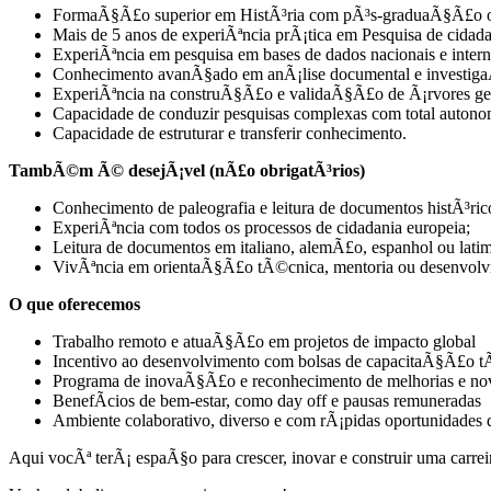
FormaÃ§Ã£o superior em HistÃ³ria com pÃ³s-graduaÃ§Ã£o ou
Mais de 5 anos de experiÃªncia prÃ¡tica em Pesquisa de cidada
ExperiÃªncia em pesquisa em bases de dados nacionais e intern
Conhecimento avanÃ§ado em anÃ¡lise documental e investiga
ExperiÃªncia na construÃ§Ã£o e validaÃ§Ã£o de Ã¡rvores ge
Capacidade de conduzir pesquisas complexas com total autono
Capacidade de estruturar e transferir conhecimento.
TambÃ©m Ã© desejÃ¡vel (nÃ£o obrigatÃ³rios)
Conhecimento de paleografia e leitura de documentos histÃ³ric
ExperiÃªncia com todos os processos de cidadania europeia;
Leitura de documentos em italiano, alemÃ£o, espanhol ou latim
VivÃªncia em orientaÃ§Ã£o tÃ©cnica, mentoria ou desenvolvim
O que oferecemos
Trabalho remoto e atuaÃ§Ã£o em projetos de impacto global
Incentivo ao desenvolvimento com bolsas de capacitaÃ§Ã£o 
Programa de inovaÃ§Ã£o e reconhecimento de melhorias e no
BenefÃ­cios de bem-estar, como day off e pausas remuneradas
Ambiente colaborativo, diverso e com rÃ¡pidas oportunidades 
Aqui vocÃª terÃ¡ espaÃ§o para crescer, inovar e construir uma carreir