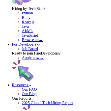
Hiring by Tech Stack
Python
Ruby
React.js
Java
AI/ML
JavaScript
Browse all→
For Developers
Job Board
Ready to join HireDevelopers?
Apply now→
Resources
Our FAQ
Our Blog
Our Reports
2025 Global Tech Hiring Report