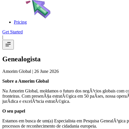
Pricing
Get Started
|
Genealogista
Amorim Global
| 26 June 2026
Sobre a Amorim Global
Na Amorim Global, moldamos o futuro dos negÃ³cios globais com con
fronteiras. Com presenÃ§a estratÃ©gica em 50 paÃ­ses, nossa opera
jurÃ­dica e excelÃªncia estratÃ©gica.
O seu papel
Estamos em busca de um(a) Especialista em Pesquisa GenealÃ³gica pa
processos de reconhecimento de cidadania europeia.