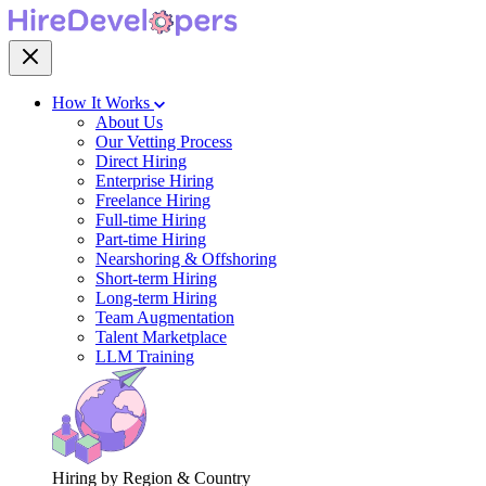
How It Works
About Us
Our Vetting Process
Direct Hiring
Enterprise Hiring
Freelance Hiring
Full-time Hiring
Part-time Hiring
Nearshoring & Offshoring
Short-term Hiring
Long-term Hiring
Team Augmentation
Talent Marketplace
LLM Training
Hiring by Region & Country