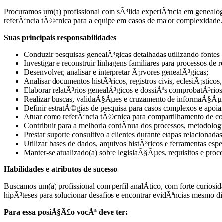
Procuramos um(a) profissional com sÃ³lida experiÃªncia em genealogi
referÃªncia tÃ©cnica para a equipe em casos de maior complexidade.
Suas principais responsabilidades
Conduzir pesquisas genealÃ³gicas detalhadas utilizando fontes
Investigar e reconstruir linhagens familiares para processos de
Desenvolver, analisar e interpretar Ã¡rvores genealÃ³gicas;
Analisar documentos histÃ³ricos, registros civis, eclesiÃ¡sticos
Elaborar relatÃ³rios genealÃ³gicos e dossiÃªs comprobatÃ³rios 
Realizar buscas, validaÃ§Ãµes e cruzamento de informaÃ§Ãµe
Definir estratÃ©gias de pesquisa para casos complexos e apoia
Atuar como referÃªncia tÃ©cnica para compartilhamento de co
Contribuir para a melhoria contÃ­nua dos processos, metodologi
Prestar suporte consultivo a clientes durante etapas relacion
Utilizar bases de dados, arquivos histÃ³ricos e ferramentas esp
Manter-se atualizado(a) sobre legislaÃ§Ãµes, requisitos e pro
Habilidades e atributos de sucesso
Buscamos um(a) profissional com perfil analÃ­tico, com forte curiosid
hipÃ³teses para solucionar desafios e encontrar evidÃªncias mesmo 
Para essa posiÃ§Ã£o vocÃª deve ter: