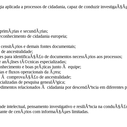
a aplicada a processos de cidadania, capaz de conduzir investigaÃ§Ãµ
 primÃ¡rias e secundÃ¡rias;
 reconhecimento de cidadania europeia;
, censitÃ¡rios e demais fontes documentais;
de ancestralidade;
s para identificaÃ§Ã£o de documentos necessÃ¡rios aos processos;
r anÃ¡lises tÃ©cnicas especializadas;
nhecimento e boas prÃ¡ticas junto Ã equipe;
as e fluxos operacionais da Ã¡rea;
adas Ã comprovaÃ§Ã£o de ancestralidade;
ecializadas de pesquisa genealÃ³gica;
cedimentos relacionados Ã cidadania por descendÃªncia em diferentes p
ade intelectual, pensamento investigativo e resiliÃªncia na conduÃ§Ã£o
diante de cenÃ¡rios com informaÃ§Ãµes limitadas.