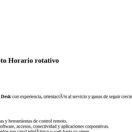
to Horario rotativo
e Desk
con experiencia, orientaciÃ³n al servicio y ganas de seguir crecien
as y herramientas de control remoto.
software, accesos, conectividad y aplicaciones corporativas.
bidos por canal telefÃ³nico y web hasta su cierre.