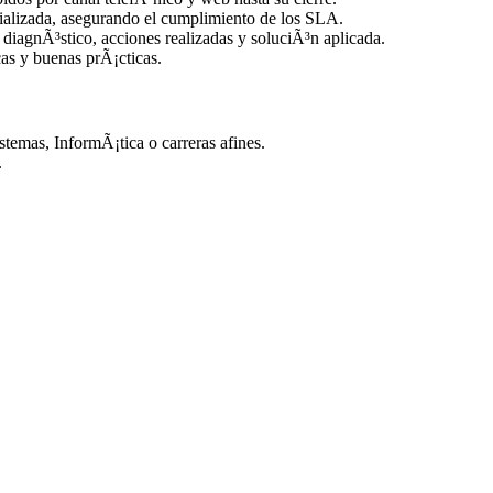
ializada, asegurando el cumplimiento de los SLA.
iagnÃ³stico, acciones realizadas y soluciÃ³n aplicada.
cas y buenas prÃ¡cticas.
emas, InformÃ¡tica o carreras afines.
.