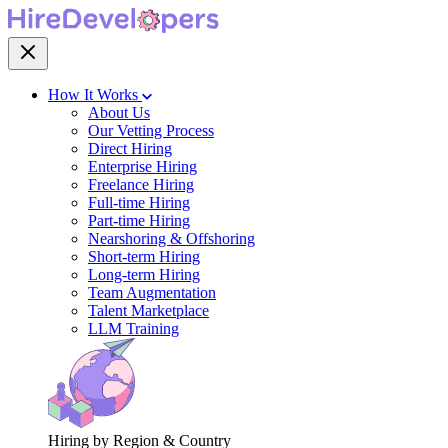
How It Works
About Us
Our Vetting Process
Direct Hiring
Enterprise Hiring
Freelance Hiring
Full-time Hiring
Part-time Hiring
Nearshoring & Offshoring
Short-term Hiring
Long-term Hiring
Team Augmentation
Talent Marketplace
LLM Training
Hiring by Region & Country