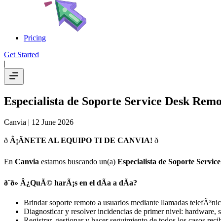
Pricing
Get Started
|
Especialista de Soporte Service Desk Remo
Canvia
| 12 June 2026
ð
Â¡ÃNETE AL EQUIPO TI DE CANVIA!
ð
En
Canvia
estamos buscando un(a)
Especialista de Soporte Servic
ð¨ð» Â¿QuÃ© harÃ¡s en el dÃ­a a dÃ­a?
Brindar soporte remoto a usuarios mediante llamadas telefÃ³nic
Diagnosticar y resolver incidencias de primer nivel: hardware, 
Registrar, gestionar y hacer seguimiento de todos los casos reci