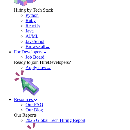
Hiring by Tech Stack
Python
Ruby
React.js
Java
AI/ML
JavaScript
Browse all→
For Developers
Job Board
Ready to join HireDevelopers?
Apply now→
Resources
Our FAQ
Our Blog
Our Reports
2025 Global Tech Hiring Report