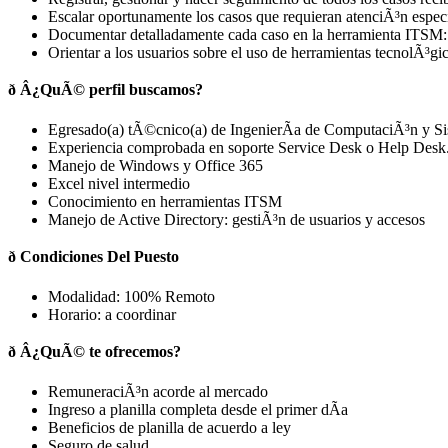
Escalar oportunamente los casos que requieran atenciÃ³n espec
Documentar detalladamente cada caso en la herramienta ITSM: d
Orientar a los usuarios sobre el uso de herramientas tecnolÃ³gi
ð Â¿QuÃ© perfil buscamos?
Egresado(a) tÃ©cnico(a) de IngenierÃ­a de ComputaciÃ³n y Sist
Experiencia comprobada en soporte Service Desk o Help Desk
Manejo de Windows y Office 365
Excel nivel intermedio
Conocimiento en herramientas ITSM
Manejo de Active Directory: gestiÃ³n de usuarios y accesos
ð Condiciones Del Puesto
Modalidad: 100% Remoto
Horario: a coordinar
ð Â¿QuÃ© te ofrecemos?
RemuneraciÃ³n acorde al mercado
Ingreso a planilla completa desde el primer dÃ­a
Beneficios de planilla de acuerdo a ley
Seguro de salud