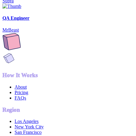
Supra
QA Engineer
MrBeast
How It Works
About
Pricing
FAQs
Region
Los Angeles
New York City
San Francisco