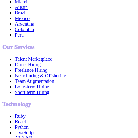
Miami
Austin
Brazil
Mexico
Argentina
Colombia
Peru
Our Services
Talent Marketplace
Direct Hiring
Freelance Hiring
Nearshoring & Offshoring
Team Augmentation
Long-term Hiring
Short-term Hiring
Technology
Ruby
React
Python
JavaScript