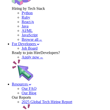
Hiring by Tech Stack
Python
Ruby
React.js
Java
AI/ML
JavaScript
Browse all→
For Developers
Job Board
Ready to join HireDevelopers?
Apply now→
Resources
Our FAQ
Our Blog
Our Reports
2025 Global Tech Hiring Report