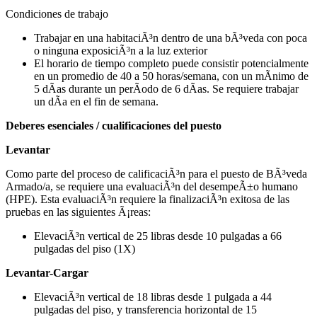
Condiciones de trabajo
Trabajar en una habitaciÃ³n dentro de una bÃ³veda con poca
o ninguna exposiciÃ³n a la luz exterior
El horario de tiempo completo puede consistir potencialmente
en un promedio de 40 a 50 horas/semana, con un mÃ­nimo de
5 dÃ­as durante un perÃ­odo de 6 dÃ­as. Se requiere trabajar
un dÃ­a en el fin de semana.
Deberes esenciales / cualificaciones del puesto
Levantar
Como parte del proceso de calificaciÃ³n para el puesto de BÃ³veda
Armado/a, se requiere una evaluaciÃ³n del desempeÃ±o humano
(HPE). Esta evaluaciÃ³n requiere la finalizaciÃ³n exitosa de las
pruebas en las siguientes Ã¡reas:
ElevaciÃ³n vertical de 25 libras desde 10 pulgadas a 66
pulgadas del piso (1X)
Levantar-Cargar
ElevaciÃ³n vertical de 18 libras desde 1 pulgada a 44
pulgadas del piso, y transferencia horizontal de 15