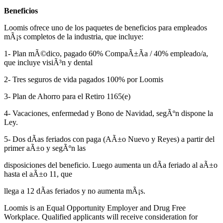
Beneficios
Loomis ofrece uno de los paquetes de beneficios para empleados
mÃ¡s completos de la industria, que incluye:
1- Plan mÃ©dico, pagado 60% CompaÃ±Ã­a / 40% empleado/a,
que incluye visiÃ³n y dental
2- Tres seguros de vida pagados 100% por Loomis
3- Plan de Ahorro para el Retiro 1165(e)
4- Vacaciones, enfermedad y Bono de Navidad, segÃºn dispone la
Ley.
5- Dos dÃ­as feriados con paga (AÃ±o Nuevo y Reyes) a partir del
primer aÃ±o y segÃºn las
disposiciones del beneficio. Luego aumenta un dÃ­a feriado al aÃ±o
hasta el aÃ±o 11, que
llega a 12 dÃ­as feriados y no aumenta mÃ¡s.
Loomis is an Equal Opportunity Employer and Drug Free
Workplace. Qualified applicants will receive consideration for