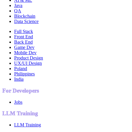
AI & ML
Java
QA
Blockchain
Data Science
Full Stack
Front End
Back End
Game Dev
Mobile Dev
Product Design
UX/UI Design
Poland
Philippines
India
For Developers
Jobs
LLM Training
LLM Training