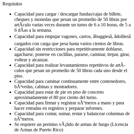
Requisitos
Capacidad para cargar / descargar fundas/cajas de billete,
cheques y monedas que pesan un promedio de 50 libras por
artÃ­culo varias veces durante un turno de 6 a 10 horas, de 5 a
6 dÃ­as a la semana.
Capacidad para empujar vagones, carros, âbuggiesâ, âdolliesâ
cargados con carga que pesa hasta varios cientos de libras.
Capacidad sin restricciones para repetitivamente doblarse,
agacharse, ponerse en cuclillas, pararse, caminar, trepar, girar,
voltear y alcanzar.
Capacidad para realizar levantamientos repetitivos de artÃ­
culos que pesan un promedio de 50 libras cada uno desde el
piso.
Capacidad para caminar continuamente entre contenedores,
bÃ³vedas, cabinas y mostradores.
Capacidad para estar de pie en piso de concreto
aproximadamente el 80 por ciento del turno.
Capacidad para firmar y registrar nÃºmeros a mano y para
hacer entradas en registros y preparar informes.
Capacidad para contar, sumar, restar y balancear columnas de
nÃºmeros.
Se requiere un permiso vÃ¡lido de armas de fuego (Licencia
de Armas de Puerto Rico)