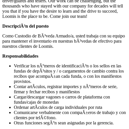
driver/guards and tellers. Our work can be challenging, but the
thousands who have stayed with our company for decades will tell
you that if you have the desire to learn and the drive to succeed,
Loomis is the place to be. Come join our team!
DescripciÃ³n del puesto
Como Custodio de BÃ³veda Armado/a, usted trabaja con su equipo
para mantener el inventario en nuestras bÃ³vedas de efectivo para
nuestros clientes de Loomis.
Responsabilidades
Verificar los nÃºmeros de identificaciÃ³n o los sellos en las
fundas de depÃ³sitos y / o cargamentos de cambio contra los
recibos que acompaÃ±an cada funda, o con los manifiestos
provistos.
Contar artÃ­culos, registrar importes y nÃºmeros de serie,
firmar y fechar recibos y manifiestos
Cargar/descargar vagones o carros de plataforma con
fundas/cajas de monedas
Ordenar artÃ­culos de carga individuales por ruta
Comunicarse verbalmente con compaÃ±eros de trabajo y con
clientes por telÃ©fono.
Otras funciones segÃºn sean asignadas por la gerencia.