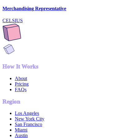
Merchandising Representative
CELSIUS
How It Works
About
Pricing
FAQs
Region
Los Angeles
New York City
San Francisco
Miami
Austin