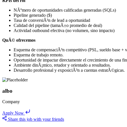
KPIs del rol
NÃºmero de oportunidades calificadas generadas (SQLs)
Pipeline generado ($)
Tasa de conversiÃ³n de lead a oportunidad
Calidad del pipeline (tamaÃ±o promedio de deal)
Actividad outbound efectiva (no volumen, sino impacto)
QuÃ© ofrecemos
Esquema de compensaciÃ³n competitivo (PSL, sueldo base + va
Esquema de trabajo remoto.
Oportunidad de impactar directamente el crecimiento de una fi
Ambiente dinÃ¡mico, retador y orientado a resultados.
Desarrollo profesional y exposiciÃ³n a cuentas estratÃ©gicas.
albo
Company
Apply Now
Share this job with your friends