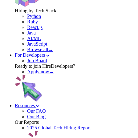
Hiring by Tech Stack
Python
Ruby
React.js
Java
AI/ML
JavaScript
Browse all→
For Developers
Job Board
Ready to join HireDevelopers?
Apply now→
Resources
Our FAQ
Our Blog
Our Reports
2025 Global Tech Hiring Report