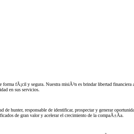
 de forma fÃ¡cil y segura. Nuestra misiÃ³n es brindar libertad financiera
idad en sus servicios.
d de hunter, responsable de identificar, prospectar y generar oportunid
lificados de gran valor y acelerar el crecimiento de la compaÃ±Ã­a.