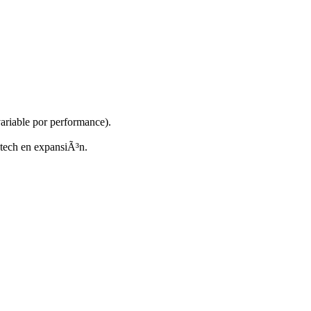
riable por performance).
ntech en expansiÃ³n.