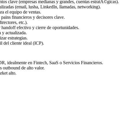
entos clave (empresas medianas y grandes, cuentas estratÃ©gicas).
lizadas (email, lusha, LinkedIn, llamadas, networking).
ra el equipo de ventas.
 pains financieros y decisores clave.
rectores, etc.).
handoff efectivo y cierre de oportunidades.
 y actualizada.
ar estrategias.
 del cliente ideal (ICP).
R, idealmente en Fintech, SaaS o Servicios Financieros.
 outbound de alto valor.
rket alto.