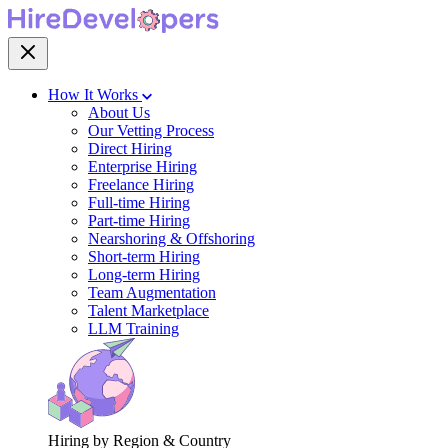
How It Works
About Us
Our Vetting Process
Direct Hiring
Enterprise Hiring
Freelance Hiring
Full-time Hiring
Part-time Hiring
Nearshoring & Offshoring
Short-term Hiring
Long-term Hiring
Team Augmentation
Talent Marketplace
LLM Training
Hiring by Region & Country