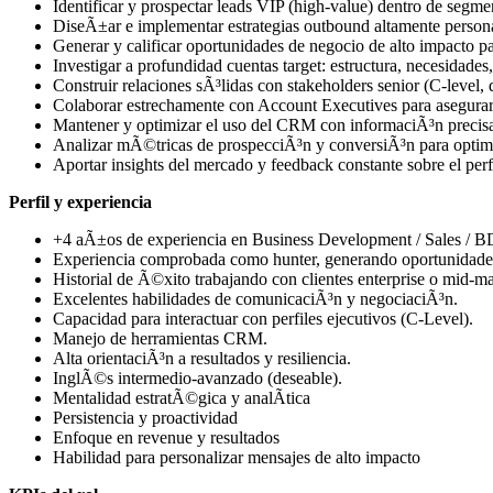
Identificar y prospectar leads VIP (high-value) dentro de segm
DiseÃ±ar e implementar estrategias outbound altamente persona
Generar y calificar oportunidades de negocio de alto impacto pa
Investigar a profundidad cuentas target: estructura, necesidades,
Construir relaciones sÃ³lidas con stakeholders senior (C-level, di
Colaborar estrechamente con Account Executives para asegurar 
Mantener y optimizar el uso del CRM con informaciÃ³n precisa
Analizar mÃ©tricas de prospecciÃ³n y conversiÃ³n para optimiz
Aportar insights del mercado y feedback constante sobre el perfil
Perfil y experiencia
+4 aÃ±os de experiencia en Business Development / Sales / BD
Experiencia comprobada como hunter, generando oportunidades
Historial de Ã©xito trabajando con clientes enterprise o mid-ma
Excelentes habilidades de comunicaciÃ³n y negociaciÃ³n.
Capacidad para interactuar con perfiles ejecutivos (C-Level).
Manejo de herramientas CRM.
Alta orientaciÃ³n a resultados y resiliencia.
InglÃ©s intermedio-avanzado (deseable).
Mentalidad estratÃ©gica y analÃ­tica
Persistencia y proactividad
Enfoque en revenue y resultados
Habilidad para personalizar mensajes de alto impacto