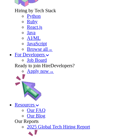
Hiring by Tech Stack
Python
Ruby
React.js
Java
AI/ML
JavaScript
Browse all→
For Developers
Job Board
Ready to join HireDevelopers?
Apply now→
Resources
Our FAQ
Our Blog
Our Reports
2025 Global Tech Hiring Report