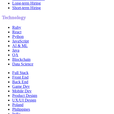
Long-term Hiring
Short-term Hiring
Technology
Ruby
React
Python
JavaScript
AI & ML
Java
QA
Blockchain
Data Science
Full Stack
Front End
Back End
Game Dev
Mobile Dev
Product Design
UX/UI Design
Poland
Philippines
India