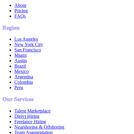
About
Pricing
FAQs
Region
Los Angeles
New York City
San Francisco
Miami
Austin
Brazil
Mexico
Argentina
Colombia
Peru
Our Services
Talent Marketplace
Direct Hiring
Freelance Hiring
Nearshoring & Offshoring
Team Augmentation